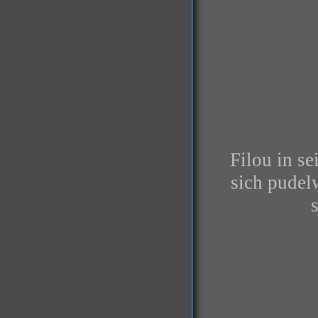
Filou in se
sic