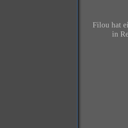
Filou hat 
in Re