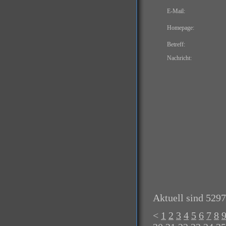
E-Mail:
Homepage:
Betreff:
Nachricht:
Aktuell sind 5297
<
1
2
3
4
5
6
7
8