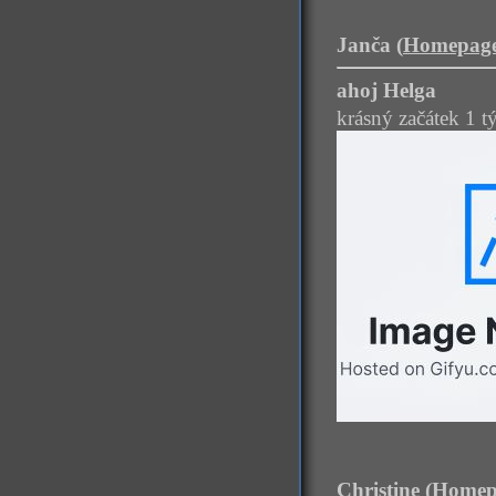
Janča (
Homepag
ahoj Helga
krásný začátek 1 
Christine (
Homep