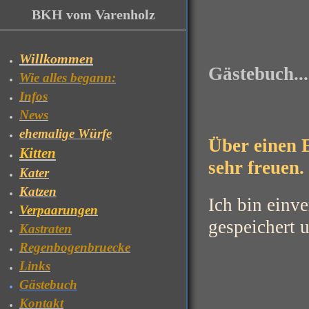
BKH vom Varenholz
Willkommen
Gästebuch....
Wie alles begann:
Infos
News
ehemalige Würfe
Über einen 
Kitten
sehr freuen.
Kater
Katzen
Ich bin einv
Verpaarungen
gespeichert u
Kastraten
Regenbogenbruecke
Links
Gästebuch
Kontakt