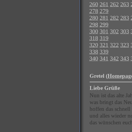
260
261
262
263
278
279
280
281
282
283
298
299
300
301
302
303
318
319
320
321
322
323
338
339
340
341
342
343
Gretel (
Homepag
Liebe Grüße
Nun ist das alte Ja
was bringt das Neue
hoffen das schnell
und alles wieder n
das wünschen euch 