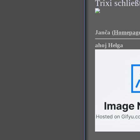
Trixi schließ
Janča (
Homepag
ahoj Helga