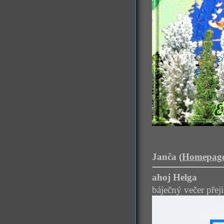
Janča (
Homepag
ahoj Helga
báječný večer přeji