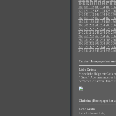
80
81
82
83
84
85
86
87
88
8
100
101
102
103
104
105
106
120
121
122
123
124
125
126
140
141
142
143
144
145
146
160
161
162
163
164
165
166
180
181
182
183
184
185
186
200
201
202
203
204
205
206
220
221
222
223
224
225
226
240
241
242
243
244
245
246
260
261
262
263
264
265
266
280
281
282
283
284
285
286
300
301
302
303
304
305
306
320
321
322
323
324
325
326
340
341
342
343
344
345
346
Carola (
Homepage
) hat am 
Liebe Grüsse
Meine liebe Helga mit Cat´s nu
" Guten".Aber man muss es ha
herzliche Grüssevon Deiner F
Christine (
Homepage
) hat 
Liebe Grüße
Liebe Helga mit Cats,