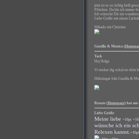
jetzt ist es so richtig heiß g
Pfötchen. Da bin ich immer fr
Ich wünsche Dir ein wunders
Liebe Grüße mit einem Lächeln
Mikado mit Christine
Gunilla & Monica (
Homepa
Tack
Hej Helga
Vi önskar dig också en skön h
Hälsningar från Gunilla & Mo
Renate (
Homepage
) hat am 
Liebe Grüße
Meine liebe
=16pt
=16
wünsche ich ein s
Relexen kannst.
=16pt
=16pt
=16pt