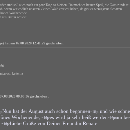
eworden und soll auch noch ein paar Tage so bleiben. Da macht es keinen Spaß, die Gassirunde 
oh, wenn wir endlich unseren kleinen Wald erreicht haben, da gibt es wenigstens Schatten.
chönes Wochenende.
 aus Berlin schickt
ge
) hat am 07.08.2020 12:41:29 geschrieben :
elg
nica och katterna
07.08.2020 09:08:36 geschrieben :
Nun hat der August auch schon begonnen
und wie schnel
pt
=16pt
chönes Wochenende,
es wird ja sehr heiß werden
am bes
=16pt
=16pt
Liebe Grüße von Deiner Freundin Renate
=16pt