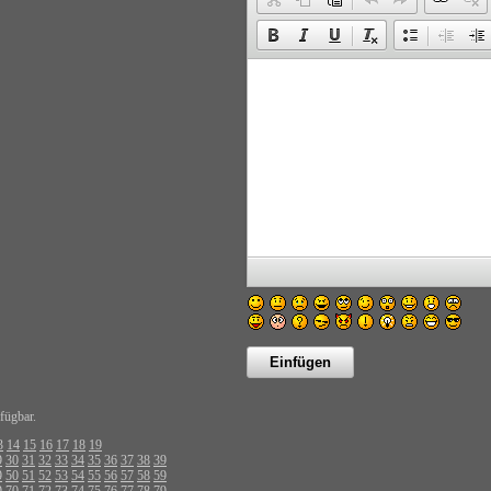
fügbar.
3
14
15
16
17
18
19
9
30
31
32
33
34
35
36
37
38
39
9
50
51
52
53
54
55
56
57
58
59
9
70
71
72
73
74
75
76
77
78
79