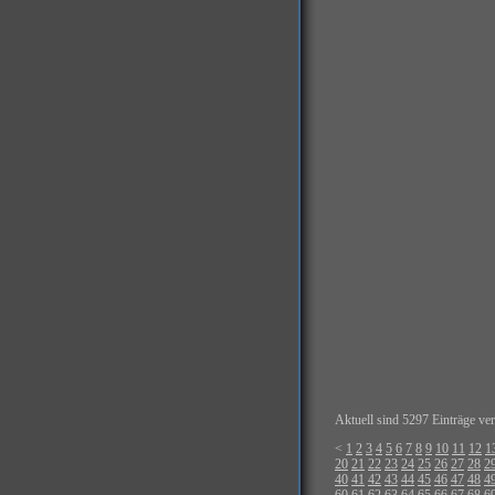
Aktuell sind 5297 Einträge ver
<
1
2
3
4
5
6
7
8
9
10
11
12
1
20
21
22
23
24
25
26
27
28
2
40
41
42
43
44
45
46
47
48
4
60
61
62
63
64
65
66
67
68
6