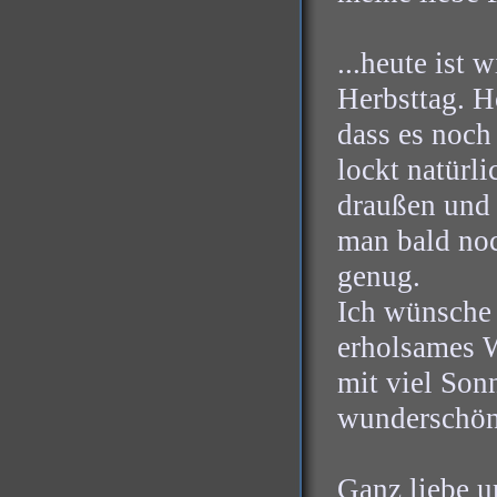
...heute ist 
Herbsttag. H
dass es noch 
lockt natürli
draußen und 
man bald no
genug.
Ich wünsche 
erholsames 
mit viel So
wunderschön
Ganz liebe u