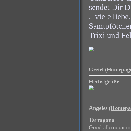
sendet Dir D
...viele lieb
Samtpfötche
Trixi und Fe
Gretel (
Homepag
Herbstgrüße
Angeles (
Homepa
Tarragona
Good afternoon my 