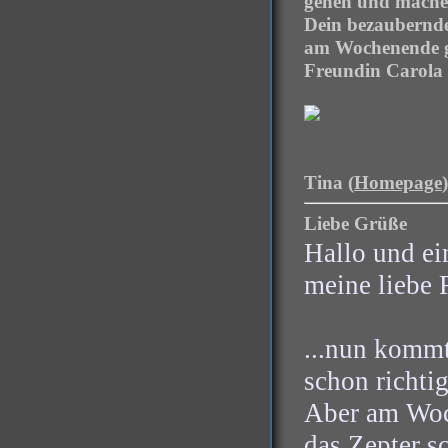
gehen und mache 
Dein bezaubernde
am Wochenende g
Freundin Carola
Tina (
Homepage
Liebe Grüße
Hallo und ei
meine liebe 
...nun kommt
schon richtig
Aber am Woc
das Zepter s