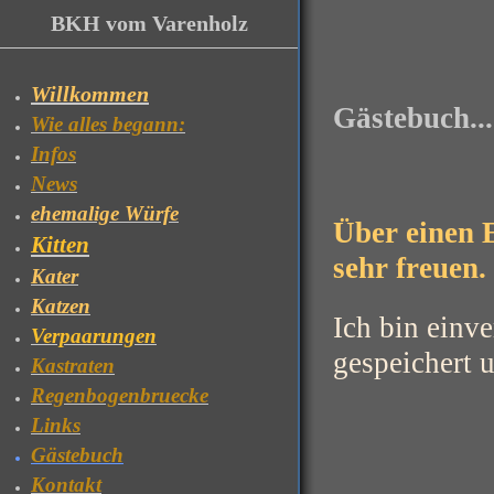
BKH vom Varenholz
Willkommen
Gästebuch....
Wie alles begann:
Infos
News
ehemalige Würfe
Über einen 
Kitten
sehr freuen.
Kater
Katzen
Ich bin einv
Verpaarungen
gespeichert u
Kastraten
Regenbogenbruecke
Links
Gästebuch
Kontakt