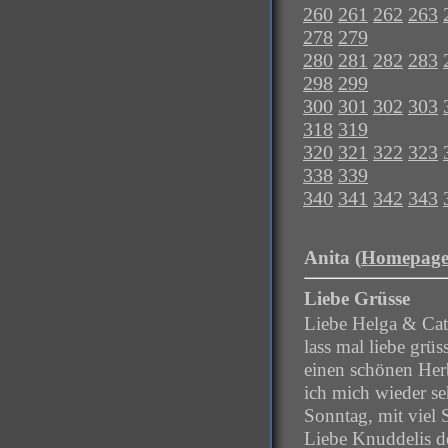
260
261
262
263
278
279
280
281
282
283
298
299
300
301
302
303
318
319
320
321
322
323
338
339
340
341
342
343
Anita (
Homepag
Liebe Grüsse
Liebe Helga & Cats
lass mal liebe grüs
einen schönen Her
ich mich wieder se
Sonntag, mit viel 
Liebe Knuddelis d