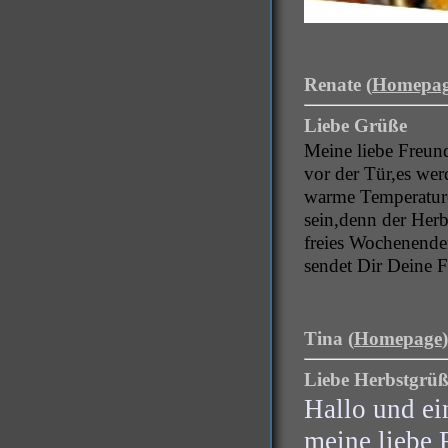
Renate (
Homepa
Liebe Grüße
Meine liebe Freun
vor der Tür,
es wer
warme Temperature
sein,
denn der Herbs
freies Wochenende
sendet Dir Deine 
Tina (
Homepage
Liebe Herbstgrüß
Hallo und ei
meine liebe 