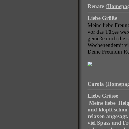
Renate (
Homepa
Liebe Grüße
Meine liebe Freun
vor das Tür,
es wer
genieße noch die s
Wochenende
mit v
Deine Freundin Re
Carola (
Homepa
Liebe Grüsse
Meine liebe Hel
und klopft schon
relaxen angesagt.
viel Spass und F