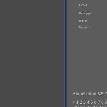
E-Mail:
Homepage:
Betreff:
Nachricht:
Aktuell sind 5297
<
1
2
3
4
5
6
7
8