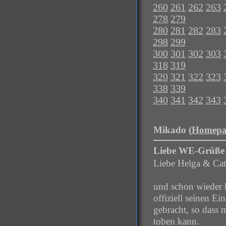
260
261
262
263
278
279
280
281
282
283
298
299
300
301
302
303
318
319
320
321
322
323
338
339
340
341
342
343
Mikado (
Homepa
Liebe WE-Grüße
Liebe Helga & Cat
und schon wieder 
offiziell seinen E
gebracht, so dass 
toben kann.