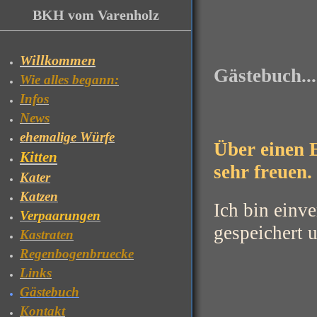
BKH vom Varenholz
Willkommen
Gästebuch....
Wie alles begann:
Infos
News
ehemalige Würfe
Über einen 
Kitten
sehr freuen.
Kater
Katzen
Ich bin einv
Verpaarungen
gespeichert u
Kastraten
Regenbogenbruecke
Links
Gästebuch
Kontakt