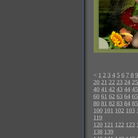
<
1
2
3
4
5
6
7
8
20
21
22
23
24
25
40
41
42
43
44
45
60
61
62
63
64
65
80
81
82
83
84
85
100
101
102
103
119
120
121
122
123
138
139