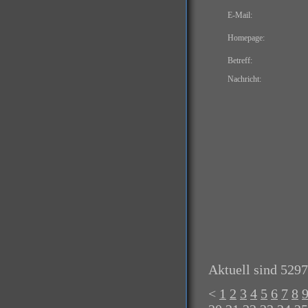
E-Mail:
Homepage:
Betreff:
Nachricht:
Aktuell sind 5297
<
1
2
3
4
5
6
7
8