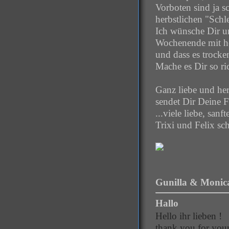
Vorboten sind ja s
herbstlichen "Schle
Ich wünsche Dir u
Wochenende mit h
und dass es trocken
Mache es Dir so r
Ganz liebe und he
sendet Dir Deine 
...viele liebe, san
Trixi und Felix sc
Gunilla & Monica
Hallo
Hello ihr lieben !
thank you for your