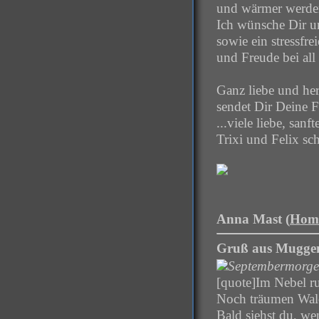
und wärmer werden 
Ich wünsche Dir u
sowie ein stressfr
und Freude bei al
Ganz liebe und he
sendet Dir Deine 
...viele liebe, san
Trixi und Felix sc
Anna Mast (
Hom
Gruß aus Mugge
Septembermorg
[quote]Im Nebel ru
Noch träumen Wal
Bald siehst du, wen