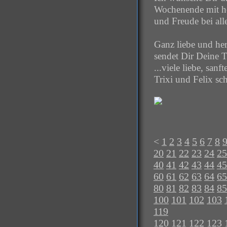
Wochenende mit ho
und Freude bei al
Ganz liebe und he
sendet Dir Deine T
...viele liebe, san
Trixi und Felix sc
<
1
2
3
4
5
6
7
8
20
21
22
23
24
25
40
41
42
43
44
45
60
61
62
63
64
65
80
81
82
83
84
85
100
101
102
103
119
120
121
122
123