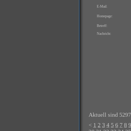
E-Mail:
Homepage:
Betreff:
Nachricht:
Aktuell sind 5297
<
1
2
3
4
5
6
7
8