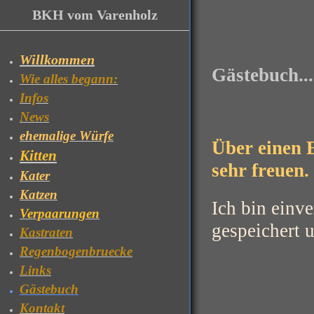
BKH vom Varenholz
Willkommen
Gästebuch....
Wie alles begann:
Infos
News
ehemalige Würfe
Über einen 
Kitten
sehr freuen.
Kater
Katzen
Ich bin einv
Verpaarungen
gespeichert u
Kastraten
Regenbogenbruecke
Links
Gästebuch
Kontakt