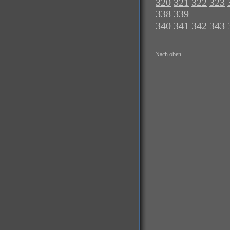
320
321
322
323
338
339
340
341
342
343
Nach oben