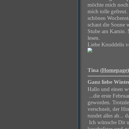
möchte mich noch 
mich tolle gefreut
schönen Wochenstar
schaut die Sonne wa
Stube am Kamin. N
lesen.
Liebe Knuddelis v
Tina (
Homepage
Ganz liebe Wint
Hallo und einen w
...die erste Febru
geworden. Trotzdem 
verschneit, der Hi
rundet alles ab... 
Ich wünsche Dir u
kuscheliges und g