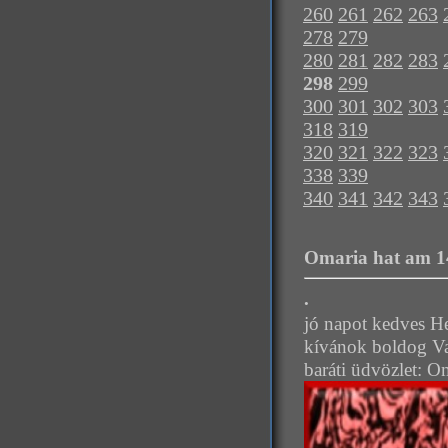
260
261
262
263
278
279
280
281
282
283
298
299
300
301
302
303
318
319
320
321
322
323
338
339
340
341
342
343
Omaria hat am 14
.
jó napot kedves H
kívánok boldog Val
baráti üdvözlet: O