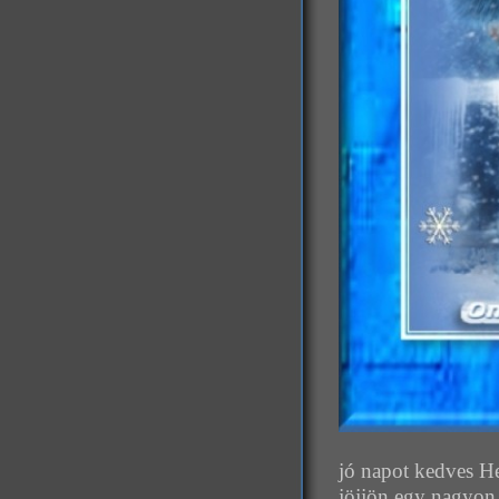
jó napot kedves H
jöjjön egy nagyon 