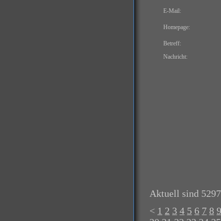
E-Mail:
Homepage:
Betreff:
Nachricht:
Aktuell sind 5297
<
1
2
3
4
5
6
7
8