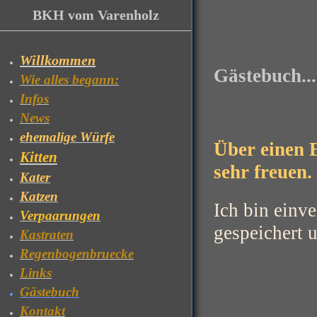
BKH vom Varenholz
Willkommen
Gästebuch....
Wie alles begann:
Infos
News
ehemalige Würfe
Über einen 
Kitten
sehr freuen.
Kater
Katzen
Ich bin einv
Verpaarungen
gespeichert u
Kastraten
Regenbogenbruecke
Links
Gästebuch
Kontakt