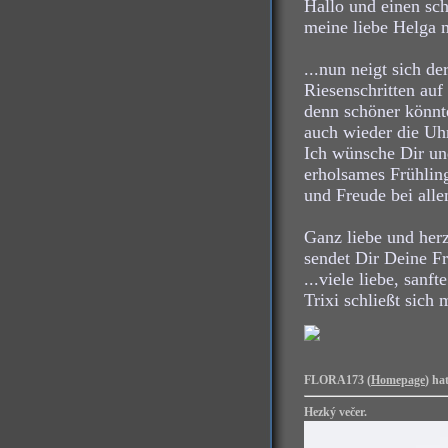
Hallo und einen sc
meine liebe Helga m
...nun neigt sich d
Riesenschritten au
denn schöner könnt
auch wieder die Uhr
Ich wünsche Dir u
erholsames Frühlin
und Freude bei al
Ganz liebe und her
sendet Dir Deine F
...viele liebe, san
Trixi schließt sich 
FLORA173 (
Homepage
) ha
Hezký večer.