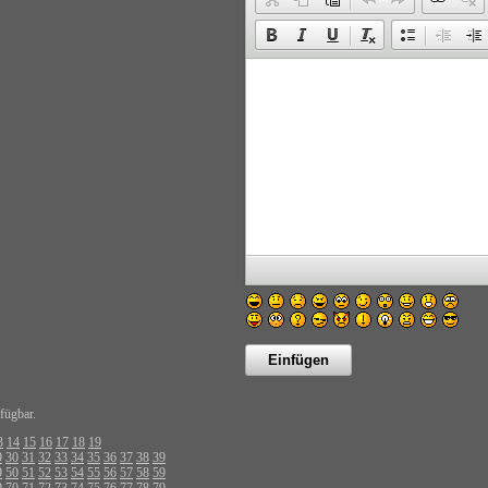
fügbar.
3
14
15
16
17
18
19
9
30
31
32
33
34
35
36
37
38
39
9
50
51
52
53
54
55
56
57
58
59
9
70
71
72
73
74
75
76
77
78
79