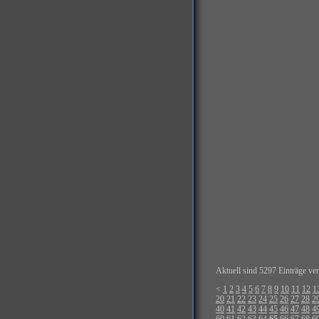
Aktuell sind 5297 Einträge ver
<
1
2
3
4
5
6
7
8
9
10
11
12
1
20
21
22
23
24
25
26
27
28
2
40
41
42
43
44
45
46
47
48
4
60
61
62
63
64
65
66
67
68
6