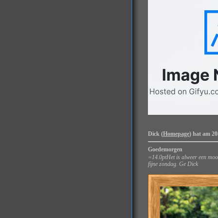
Dick (
Homepage
) hat am 20
Goedemorgen
=14.0ptHet is alweer een mooi
fijne zondag. Ge Dick