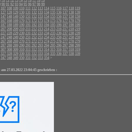
9
90
91
92
93
94
95
96
97
98
99
107
108
109
110
111
112
113
114
115
116
117
118
119
127
128
129
130
131
132
133
134
135
136
137
138
139
147
148
149
150
151
152
153
154
155
156
157
158
159
167
168
169
170
171
172
173
174
175
176
177
178
179
187
188
189
190
191
192
193
194
195
196
197
198
199
207
208
209
210
211
212
213
214
215
216
217
218
219
227
228
229
230
231
232
233
234
235
236
237
238
239
247
248
249
250
251
252
253
254
255
256
257
258
259
267
268
269
270
271
272
273
274
275
276
277
278
279
287
288
289
290
291
292
293
294
295
296
297
298
299
307
308
309
310
311
312
313
314
315
316
317
318
319
327
328
329
330
331
332
333
334
335
336
337
338
339
347
348
349
350
351
352
353
354
>
t am 27.03.2022 23:04:45 geschrieben :