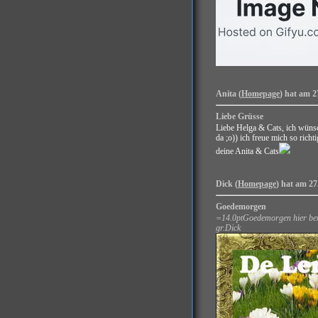
Anita (
Homepage
) hat am 2
Liebe Grüsse
Liebe Helga & Cats, ich wünsc
da ;o)) ich freue mich so rich
deine Anita & Cats
Dick (
Homepage
) hat am 27
Goedemorgen
=14.0ptGoedemorgen hier ben i
gr.Dick