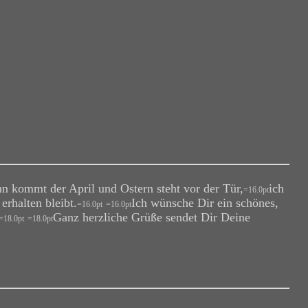
n kommt der April und Ostern steht vor der Tür,
ich
=16.0pt
erhalten bleibt.
Ich wünsche Dir ein schönes,
=16.0pt
=16.0pt
Ganz herzliche Grüße sendet Dir Deine
=18.0pt
=18.0pt