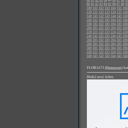
80
81
82
83
84
85
86
87
88
8
100
101
102
103
104
105
106
120
121
122
123
124
125
126
140
141
142
143
144
145
146
160
161
162
163
164
165
166
180
181
182
183
184
185
186
200
201
202
203
204
205
206
220
221
222
223
224
225
226
240
241
242
243
244
245
246
260
261
262
263
264
265
266
280
281
282
283
284
285
286
300
301
302
303
304
305
306
320
321
322
323
324
325
326
340
341
342
343
344
345
346
FLORA173 (
Homepage
) ha
Hezký nový týden.